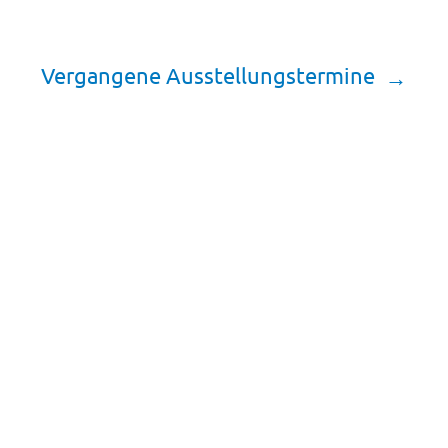
Vergangene Ausstellungstermine
Foto-Wanderausstellung –
Kompakt
Unter dem Motto „Leben schenken! –
Organspende in NRW“ präsentiert das Netzwerk