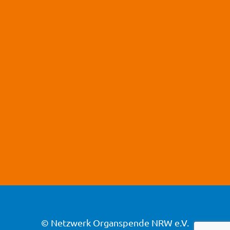
Wieder Leben nach einer
Organspende
Ravi bekommt Ende 2020 im Alter von 15
Jahren ein neues Herz. Als er nach der
Operation aufwacht, fühlt er zum ersten Mal,
wie stark das neues Organ in seiner Brust
schlägt. Dieser besondere Moment wird er nie
vergessen.
mehr
© Netzwerk Organspende NRW e.V.