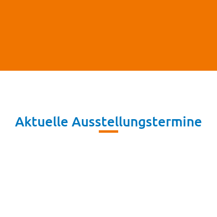
ob Sie genug Platz für die Ausstellung haben,
dann nehmen Sie gern Kontakt zu uns auf. Wir
beraten gerne und können auch individuell auf
Wünsche eingehen.
Mehr Infos hier
Aktuelle Ausstellungstermine
06
Aug.