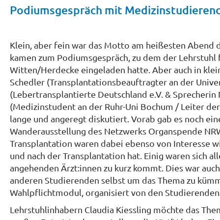
Podiumsgespräch mit Medizinstudierend
Klein, aber fein war das Motto am heißesten Abend 
kamen zum Podiumsgespräch, zu dem der Lehrstuhl fü
Witten/Herdecke eingeladen hatte. Aber auch in klei
Schedler (Transplantationsbeauftragter an der Univer
(Lebertransplantierte Deutschland e.V. & Sprecheri
(Medizinstudent an der Ruhr-Uni Bochum / Leiter der
lange und angeregt diskutiert. Vorab gab es noch ei
Wanderausstellung des Netzwerks Organspende NRW.
Transplantation waren dabei ebenso von Interesse wie
und nach der Transplantation hat. Einig waren sich a
angehenden Ärzt:innen zu kurz kommt. Dies war auch d
anderen Studierenden selbst um das Thema zu kümmer
Wahlpflichtmodul, organisiert von den Studierenden
Lehrstuhlinhabern Claudia Kiessling möchte das The