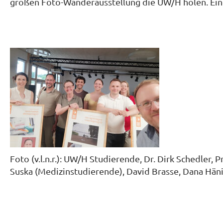
großen Foto-Wanderausstellung die UW/H holen. Ein
Foto (v.l.n.r.): UW/H Studierende, Dr. Dirk Schedler, 
Suska (Medizinstudierende), David Brasse, Dana Hän