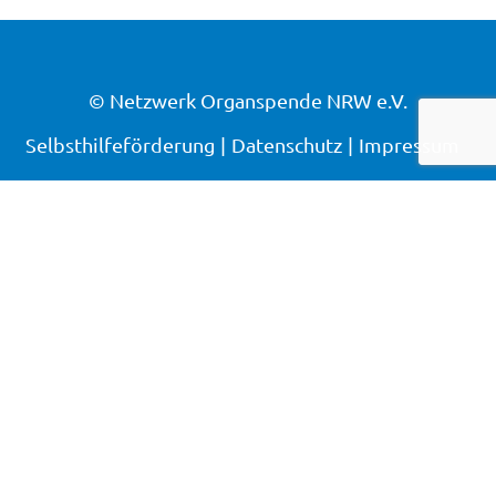
© Netzwerk Organspende NRW e.V.
Selbsthilfeförderung
Datenschutz
Impressum
Organspende-
Infoterminal
Über die Deutsche
Transplantationsgesellschaft (DTG):