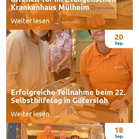
Krankenhaus Mülheim
Weiter lesen
20
Sep.
Erfolgreiche Teilnahme beim 22.
Selbsthilfetag in Gütersloh
Weiter lesen
18
Sep.