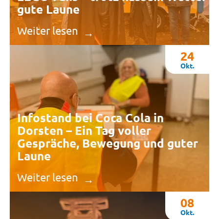
gute Laune
Weiter lesen
24
Okt.
Infostand bei Coca Cola in
Dorsten – Ein Tag voller
Gespräche, Bewegung und guter
Laune
Weiter lesen
08
Okt.