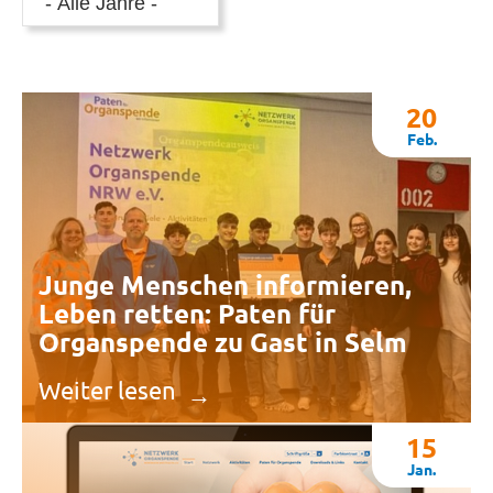
20
Feb.
Junge Menschen informieren,
Leben retten: Paten für
Organspende zu Gast in Selm
Weiter lesen
15
Jan.